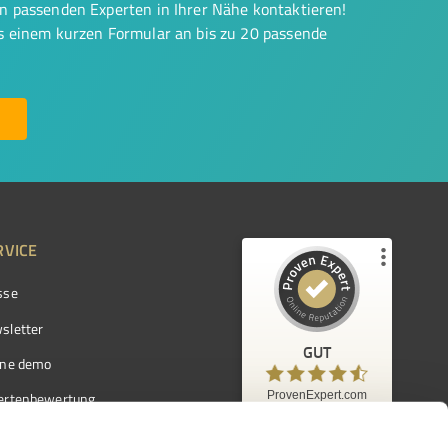
on passenden Experten in Ihrer Nähe kontaktieren!
us einem kurzen Formular an bis zu 20 passende
RVICE
sse
Kundenbewertungen und Erfahrungen zu
ProvenExpert.com
sletter
GUT
%
97
GUT
ine demo
Empfehlungen auf
ProvenExpert.com
ProvenExpert.com
5,00
/
4,42
ertenbewertung
7.103
ertenverzeichnis
Kundenbewertungen