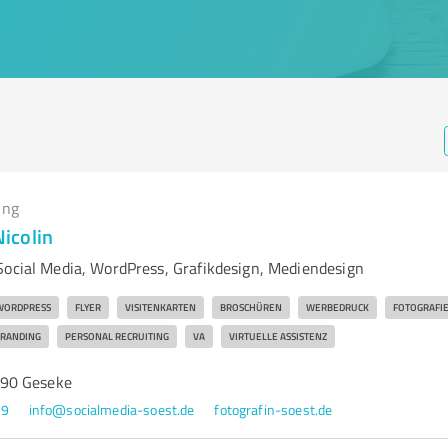
ing
icolin
Social Media, WordPress, Grafikdesign, Mediendesign
WORDPRESS
FLYER
VISITENKARTEN
BROSCHÜREN
WERBEDRUCK
FOTOGRAFI
RANDING
PERSONAL RECRUITING
VA
VIRTUELLE ASSISTENZ
90 Geseke
49
info@socialmedia-soest.de
fotografin-soest.de