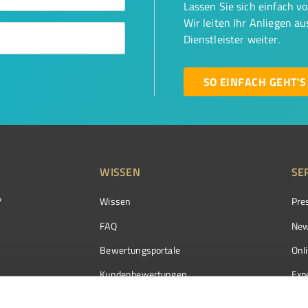
Lassen Sie sich einfach v
Wir leiten Ihr Anliegen a
Dienstleister weiter.
SO EINFACH GEHT'S
WISSEN
SE
?
Wissen
Pre
FAQ
New
Bewertungsportale
Onl
Kundenbewertungen
Exp
Kundenzufriedenheit
Exp