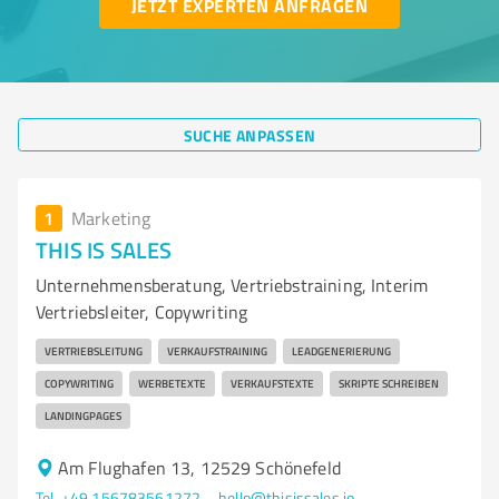
JETZT EXPERTEN ANFRAGEN
SUCHE ANPASSEN
1
Marketing
THIS IS SALES
Unternehmensberatung, Vertriebstraining, Interim
Vertriebsleiter, Copywriting
VERTRIEBSLEITUNG
VERKAUFSTRAINING
LEADGENERIERUNG
COPYWRITING
WERBETEXTE
VERKAUFSTEXTE
SKRIPTE SCHREIBEN
LANDINGPAGES
Am Flughafen 13, 12529 Schönefeld
Tel. +49 156783561272
hello@thisissales.io