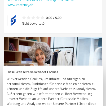
www.contency.de
0,00 / 5,00
Nicht bewertet
0
Diese Webseite verwendet Cookies
Wir verwenden Cookies, um Inhalte und Anzeigen zu
Sie möchten auch hier gelistet werden?
personalisieren, Funktionen für soziale Medien anbieten zu
können und die Zugriffe auf unsere Website zu analysieren.
Registrieren Sie sich jetzt und werden Sie ein von
Außerdem geben wir Informationen zu Ihrer Verwendung
Kunden empfohlener ProvenExpert!
unserer Website an unsere Partner für soziale Medien,
Werbung und Analysen weiter. Unsere Partner führen diese