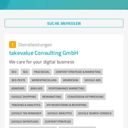
SUCHE ANPASSEN
1
Dienstleistungen
takevalue Consulting GmbH
We care for your digital business
SEO
SEA
PAID SOCIAL
CONTENT STRATEGIE & MARKETING
SEO-TEXTE
WEBENTWICKLUNG
WEBDESIGN
GOOGLE ADS
ADWORDS
BING ADS
PERFORMANCE MARKETING
GOOGLE SHOPPING
REMARKETING
CONVERSION OPTIMIERUNG
TRACKING & ANALYTICS
KPI MONITORING & REPORTING
GOOGLE TAG MANAGER
GOOGLE ANALYTICS
GOOGLE SEARCH CONSOLE
GOOGLE DATASTUDIO
CONTENT STRATEGIE