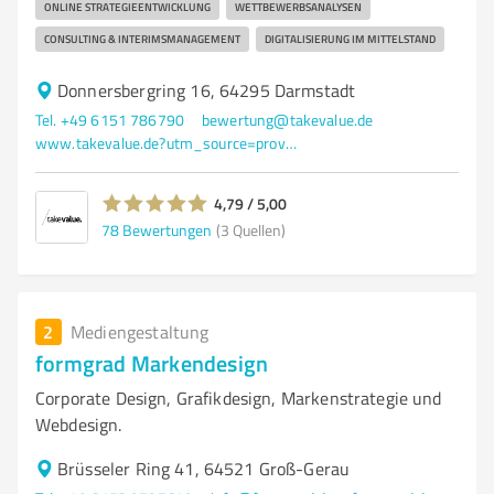
ONLINE STRATEGIEENTWICKLUNG
WETTBEWERBSANALYSEN
CONSULTING & INTERIMSMANAGEMENT
DIGITALISIERUNG IM MITTELSTAND
Donnersbergring 16, 64295 Darmstadt
Tel. +49 6151 786790
bewertung@takevalue.de
www.takevalue.de?utm_source=provenexpert&utm_medium=referral&utm_campaign=unternehmensprofil&utm_term=website&utm_content=button
4,79 / 5,00
78
Bewertungen
(3 Quellen)
2
Mediengestaltung
formgrad Markendesign
Corporate Design, Grafikdesign, Markenstrategie und
Webdesign.
Brüsseler Ring 41, 64521 Groß-Gerau