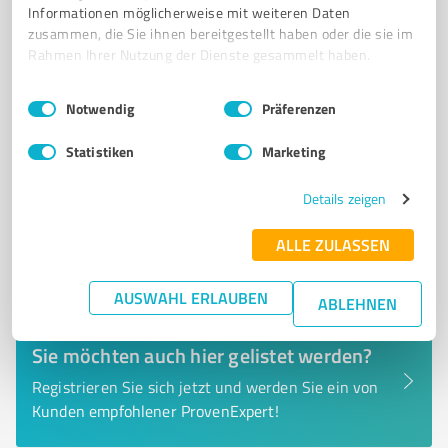
Tel. +49 1521 6224705
lokalrang@gmail.com
Informationen möglicherweise mit weiteren Daten
okalrang.de/
zusammen, die Sie ihnen bereitgestellt haben oder die sie im
Rahmen Ihrer Nutzung der Dienste gesammelt haben.
0,00 / 5,00
Einwilligungsauswahl
Impressum
|
Datenschutzbestimmungen
Nicht bewertet
0
Notwendig
Präferenzen
Statistiken
Marketing
Details zeigen
ALLE ZULASSEN
AUSWAHL ERLAUBEN
ABLEHNEN
Sie möchten auch hier gelistet werden?
Registrieren Sie sich jetzt und werden Sie ein von
Kunden empfohlener ProvenExpert!