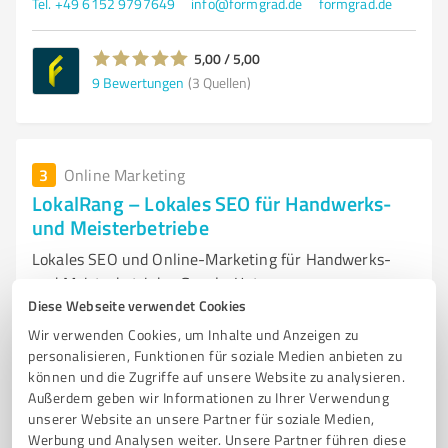
Tel. +49 6152 9797649
info@formgrad.de
formgrad.de
5,00 / 5,00
9
Bewertungen
(3 Quellen)
3
Online Marketing
LokalRang – Lokales SEO für Handwerks-
und Meisterbetriebe
Lokales SEO und Online-Marketing für Handwerks-
und Meisterbetriebe: Google-Unte
Diese Webseite verwendet Cookies
UNSERE LEISTUNGEN FÜR LOKALE BETRIEBE: 📍 GOOGLE-
Wir verwenden Cookies, um Inhalte und Anzeigen zu
UNTERNEHMENSPROFIL-OPTIMIERUNG WIR RICHTEN IHR PROFIL VOLLSTÄNDIG
EIN UND OPTIMIEREN ES: RICHTIGE KATEGORIEN
personalisieren, Funktionen für soziale Medien anbieten zu
können und die Zugriffe auf unsere Website zu analysieren.
VOLLSTÄNDIGE ANGABEN
FOTOS UND LAUFENDE
Außerdem geben wir Informationen zu Ihrer Verwendung
unserer Website an unsere Partner für soziale Medien,
Bahnhofsallee 20, 64560 Riedstadt
Werbung und Analysen weiter. Unsere Partner führen diese