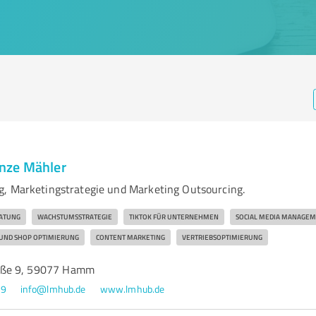
nze Mähler
, Marketingstrategie und Marketing Outsourcing.
RATUNG
WACHSTUMSSTRATEGIE
TIKTOK FÜR UNTERNEHMEN
SOCIAL MEDIA MANAGE
 UND SHOP OPTIMIERUNG
CONTENT MARKETING
VERTRIEBSOPTIMIERUNG
aße 9, 59077 Hamm
89
info@lmhub.de
www.lmhub.de