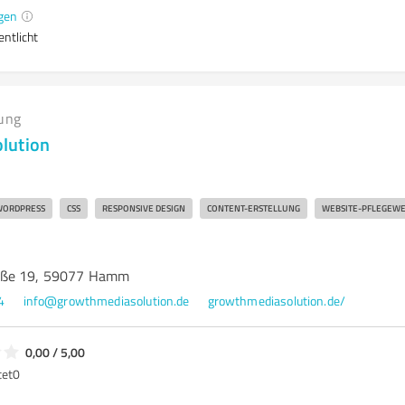
gen
entlicht
ung
lution
ORDPRESS
CSS
RESPONSIVE DESIGN
CONTENT-ERSTELLUNG
WEBSITE-PFLEGEWE
aße 19, 59077 Hamm
4
info@growthmediasolution.de
growthmediasolution.de/
0,00 / 5,00
tet
0