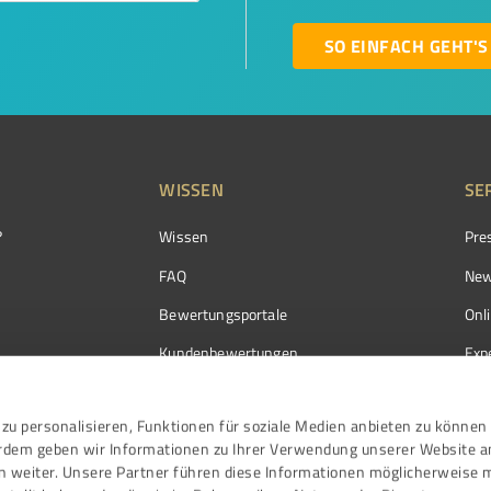
SO EINFACH GEHT'S
WISSEN
SE
?
Wissen
Pre
FAQ
New
Bewertungsportale
Onl
Kundenbewertungen
Exp
Kundenzufriedenheit
Exp
zu personalisieren, Funktionen für soziale Medien anbieten zu können 
Bewertungs­richtlinien
erdem geben wir Informationen zu Ihrer Verwendung unserer Website a
Events
n weiter. Unsere Partner führen diese Informationen möglicherweise 