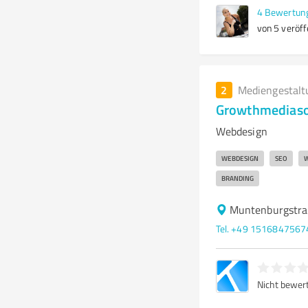
4
Bewertun
von 5 veröff
2
Mediengestalt
Growthmediaso
Webdesign
WEBDESIGN
SEO
W
BRANDING
Muntenburgstr
Tel. +49 1516847567
Nicht bewer