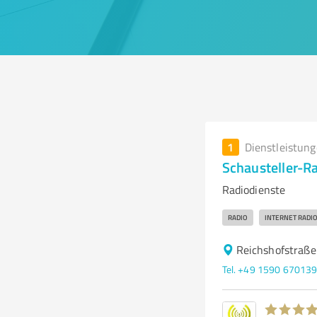
1
Dienstleistun
Schausteller-R
Radiodienste
RADIO
INTERNET RADI
Reichshofstraße
Tel. +49 1590 67013