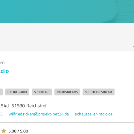
gen
adio
O
ONLINE RADIO
SHOUTCAST
RADIOSTREAMS
SHOUTCAST STREAM
 54d, 51580 Reichshof
95
wilfried.ricken@projekt-net24.de
schausteller-radio.de
5,00 / 5,00