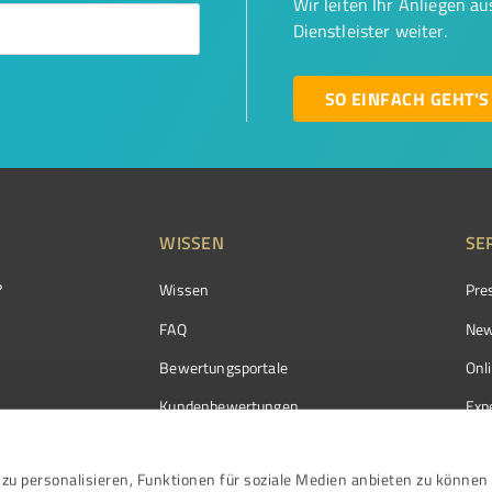
Wir leiten Ihr Anliegen a
Dienstleister weiter.
SO EINFACH GEHT'S
WISSEN
SE
?
Wissen
Pre
FAQ
New
Bewertungsportale
Onl
Kundenbewertungen
Exp
Kundenzufriedenheit
Exp
zu personalisieren, Funktionen für soziale Medien anbieten zu können 
Bewertungs­richtlinien