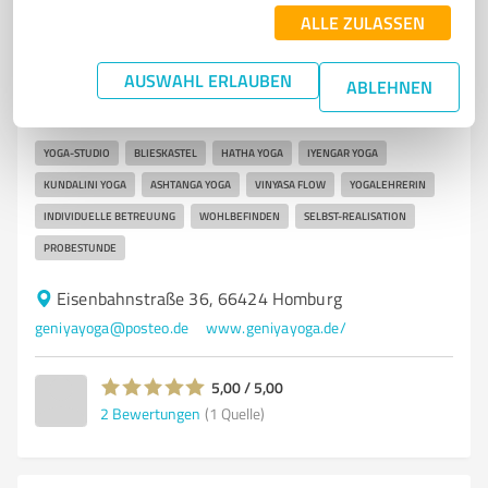
6
ALLE ZULASSEN
Wellness
Geniya Yoga Homburg
AUSWAHL ERLAUBEN
ABLEHNEN
Yoga-Studio in Blieskastel für individuelles
Wohlbefinden und Selbst-Realisation
YOGA-STUDIO
BLIESKASTEL
HATHA YOGA
IYENGAR YOGA
KUNDALINI YOGA
ASHTANGA YOGA
VINYASA FLOW
YOGALEHRERIN
INDIVIDUELLE BETREUUNG
WOHLBEFINDEN
SELBST-REALISATION
PROBESTUNDE
Eisenbahnstraße 36, 66424 Homburg
geniyayoga@posteo.de
www.geniyayoga.de/
5,00 / 5,00
2
Bewertungen
(1 Quelle)