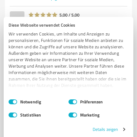
5,00 / 5,00
8
Bewertungen
(1 Quelle)
Diese Webseite verwendet Cookies
Wir verwenden Cookies, um Inhalte und Anzeigen zu
personalisieren, Funktionen für soziale Medien anbieten zu
können und die Zugriffe auf unsere Website zu analysieren.
Außerdem geben wir Informationen zu Ihrer Verwendung
unserer Website an unsere Partner für soziale Medien,
Werbung und Analysen weiter. Unsere Partner führen diese
Informationen möglicherweise mit weiteren Daten
zusammen, die Sie ihnen bereitgestellt haben oder die sie im
Rahmen Ihrer Nutzung der Dienste gesammelt haben.
Einwilligungsauswahl
Sie möchten auch hier gelistet werden?
Impressum
|
Datenschutzbestimmungen
Notwendig
Präferenzen
Registrieren Sie sich jetzt und werden Sie ein von
Statistiken
Marketing
Kunden empfohlener ProvenExpert!
Details zeigen