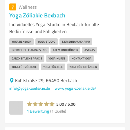
7
Wellness
Yoga Zöliakie Bexbach
Individuelles Yoga-Studio in Bexbach für alle
Bedürfnisse und Fähigkeiten
YOGA BEXBACH
YOGA-STUDIO
T. KRISHNAMACHARYA
INDIVIDUELLE ANPASSUNG
ATEM UND KÖRPER
ASANAS
GANZHEITLICHE PRAXIS
YOGA-KURSE
KONTAKT YOGA
YOGA FÜR ZÖLIAKIE
YOGA FÜR ALLE
YOGA FÜR ANFÄNGER
Kohlstraße 29, 66450 Bexbach
info@yoga-zoeliakie.de
www.yoga-zoeliakie.de/
5,00 / 5,00
1
Bewertung
(1 Quelle)