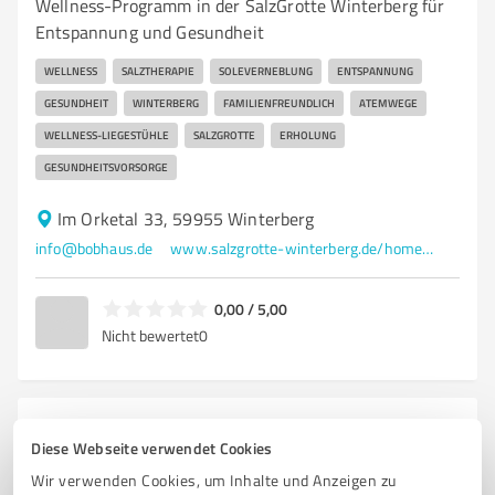
Wellness-Programm in der SalzGrotte Winterberg für
Entspannung und Gesundheit
WELLNESS
SALZTHERAPIE
SOLEVERNEBLUNG
ENTSPANNUNG
GESUNDHEIT
WINTERBERG
FAMILIENFREUNDLICH
ATEMWEGE
WELLNESS-LIEGESTÜHLE
SALZGROTTE
ERHOLUNG
GESUNDHEITSVORSORGE
Im Orketal 33, 59955 Winterberg
info@bobhaus.de
www.salzgrotte-winterberg.de/home.html
0,00 / 5,00
Nicht bewertet
0
4
Wellness
Diese Webseite verwendet Cookies
Ferienwohnung Belvita Kurmittelhaus
Wir verwenden Cookies, um Inhalte und Anzeigen zu