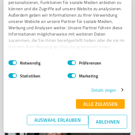
Willingen
personalisieren, Funktionen für soziale Medien anbieten zu
können und die Zugriffe auf unsere Website zu analysieren.
Wellnessurlaub in Ferienwohnung Belvita
Außerdem geben wir Informationen zu Ihrer Verwendung
Kurmittelhaus Willingen
unserer Website an unsere Partner für soziale Medien,
Werbung und Analysen weiter. Unsere Partner führen diese
FERIENWOHNUNG
WELLNESS
GESUNDHEIT
THERAPIE
Informationen möglicherweise mit weiteren Daten
PHYSIOTHERAPIE
OSTEOPATHIE
WILLINGEN
KURMITTELHAUS
zusammen, die Sie ihnen bereitgestellt haben oder die sie im
HALLENBAD
SAUNA
INFRAROTKABINE
URLAUB
Rahmen Ihrer Nutzung der Dienste gesammelt haben.
Am Orenberg 3, 34508 Willingen (Upland)
Einwilligungsauswahl
Impressum
|
Datenschutzbestimmungen
Notwendig
Präferenzen
info@belvita-willingen.de
www.belvita-willingen.de/
Statistiken
Marketing
0,00 / 5,00
Details zeigen
Nicht bewertet
0
ALLE ZULASSEN
AUSWAHL ERLAUBEN
ABLEHNEN