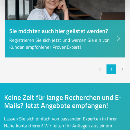
Sie möchten auch hier gelistet werden?
Registrieren Sie sich jetzt und werden Sie ein von
Kunden empfohlener ProvenExpert!
1
Keine Zeit für lange Recherchen und E-
Mails? Jetzt Angebote empfangen!
Lassen Sie sich einfach von passenden Experten in Ihrer
Nähe kontaktieren! Wir leiten Ihr Anliegen aus einem