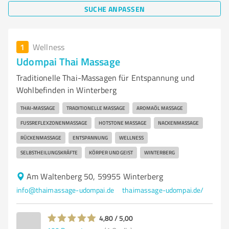
SUCHE ANPASSEN
1
Wellness
Udompai Thai Massage
Traditionelle Thai-Massagen für Entspannung und
Wohlbefinden in Winterberg
THAI-MASSAGE
TRADITIONELLE MASSAGE
AROMAÖL MASSAGE
FUSSREFLEXZONENMASSAGE
HOTSTONE MASSAGE
NACKENMASSAGE
RÜCKENMASSAGE
ENTSPANNUNG
WELLNESS
SELBSTHEILUNGSKRÄFTE
KÖRPER UND GEIST
WINTERBERG
Am Waltenberg 50, 59955 Winterberg
info@thaimassage-udompai.de
thaimassage-udompai.de/
4,80 / 5,00