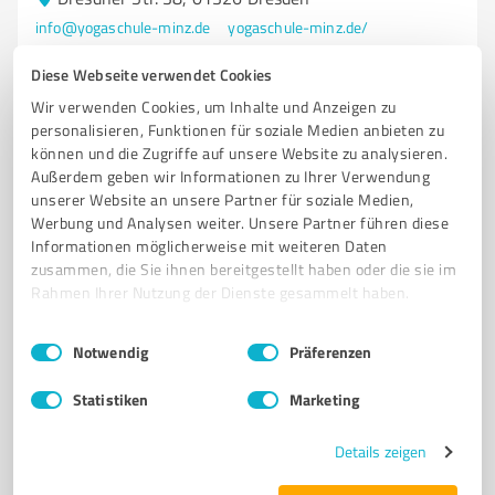
info@yogaschule-minz.de
yogaschule-minz.de/
Diese Webseite verwendet Cookies
5,00 / 5,00
Wir verwenden Cookies, um Inhalte und Anzeigen zu
3
Bewertungen
(1 Quelle)
personalisieren, Funktionen für soziale Medien anbieten zu
können und die Zugriffe auf unsere Website zu analysieren.
Außerdem geben wir Informationen zu Ihrer Verwendung
unserer Website an unsere Partner für soziale Medien,
4
Wellness
Werbung und Analysen weiter. Unsere Partner führen diese
Andrea HV.
Informationen möglicherweise mit weiteren Daten
zusammen, die Sie ihnen bereitgestellt haben oder die sie im
Ich helfe Menschen mit einer innovativen Technologie
Rahmen Ihrer Nutzung der Dienste gesammelt haben.
BERATUNG
VERKAUF
100%IGE MEDIKAMENTENFREIE LÖSUNGEN
Einwilligungsauswahl
Impressum
|
Datenschutzbestimmungen
Notwendig
Präferenzen
SICHER IN DER SCHWANGERSCHAFT
ALLERGIKER FREUNDLICH UND NICHT INVASIV
Statistiken
Marketing
Hohe Str. 57 a, 01796 Struppen
Details zeigen
Tel. +49 1733742353
andrea.heitmann-viehrig@gmx.de
1-2-3-schmerzfrei.superpatch.com