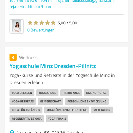
Tel. +49 1590 6410414
rejanerinaldisocials@gmail.com
rejanerinaldi.com/home
5,00 / 5,00
8
Bewertungen
3
Wellness
Yogaschule Minz Dresden-Pillnitz
Yoga-Kurse und Retreats in der Yogaschule Minz in
Dresden erleben
YOGA DRESDEN
YOGASCHULE
HATHA YOGA
ONLINE-KURSE
YOGA-RETREATS
GEMEINSCHAFT
PERSÖNLICHE ENTWICKLUNG
YOGA FÜR ANFÄNGER
YOGA FÜR FORTGESCHRITTENE
MEDITATION
REGENERATIVES YOGA
YOGA-PRAXIS
Dresdner Str. 38, 01326 Dresden