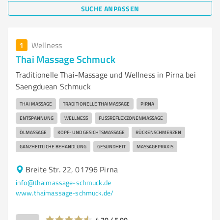
SUCHE ANPASSEN
1
Wellness
Thai Massage Schmuck
Traditionelle Thai-Massage und Wellness in Pirna bei
Saengduean Schmuck
THAI MASSAGE
TRADITIONELLE THAIMASSAGE
PIRNA
ENTSPANNUNG
WELLNESS
FUSSREFLEXZONENMASSAGE
ÖLMASSAGE
KOPF- UND GESICHTSMASSAGE
RÜCKENSCHMERZEN
GANZHEITLICHE BEHANDLUNG
GESUNDHEIT
MASSAGEPRAXIS
Breite Str. 22, 01796 Pirna
info@thaimassage-schmuck.de
www.thaimassage-schmuck.de/
4,70 / 5,00