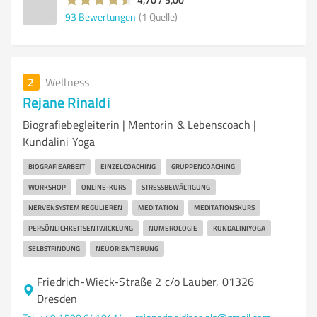
93
Bewertungen
(1 Quelle)
2
Wellness
Rejane Rinaldi
Biografiebegleiterin | Mentorin & Lebenscoach |
Kundalini Yoga
BIOGRAFIEARBEIT
EINZELCOACHING
GRUPPENCOACHING
WORKSHOP
ONLINE-KURS
STRESSBEWÄLTIGUNG
NERVENSYSTEM REGULIEREN
MEDITATION
MEDITATIONSKURS
PERSÖNLICHKEITSENTWICKLUNG
NUMEROLOGIE
KUNDALINIYOGA
SELBSTFINDUNG
NEUORIENTIERUNG
Friedrich-Wieck-Straße 2 c/o Lauber, 01326
Dresden