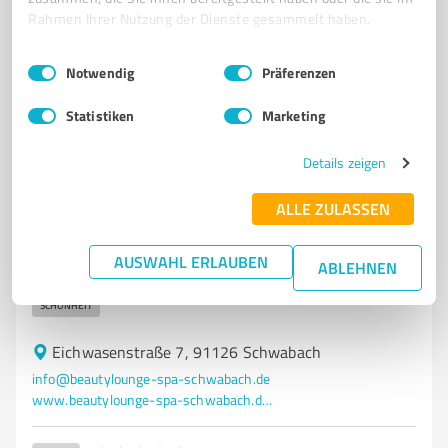
4
Bewertungen
(1 Quelle)
Rahmen Ihrer Nutzung der Dienste gesammelt haben.
Einwilligungsauswahl
Impressum
|
Datenschutzbestimmungen
Notwendig
Präferenzen
5
Wellness
Statistiken
Marketing
Beauty Lounge & Spa by Claudia
Entspannung und Schönheit im Beauty Lounge & Spa
Details zeigen
by Claudia in Schwabach
ALLE ZULASSEN
WELLNESS-CENTER
SCHWABACH
BEAUTY LOUNGE
SPA
ENTSPANNUNG
MASSAGEN
ANTI-AGING
FUSSPFLEGE
AUSWAHL ERLAUBEN
ABLEHNEN
NAGELDESIGN
GUTSCHEINE
INDIVIDUELLE BEHANDLUNGEN
SCHÖNHEIT
Eichwasenstraße 7, 91126 Schwabach
info@beautylounge-spa-schwabach.de
www.beautylounge-spa-schwabach.de/