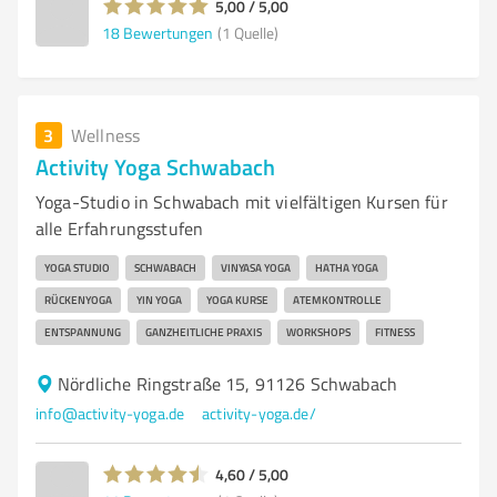
5,00 / 5,00
18
Bewertungen
(1 Quelle)
3
Wellness
Activity Yoga Schwabach
Yoga-Studio in Schwabach mit vielfältigen Kursen für
alle Erfahrungsstufen
YOGA STUDIO
SCHWABACH
VINYASA YOGA
HATHA YOGA
RÜCKENYOGA
YIN YOGA
YOGA KURSE
ATEMKONTROLLE
ENTSPANNUNG
GANZHEITLICHE PRAXIS
WORKSHOPS
FITNESS
Nördliche Ringstraße 15, 91126 Schwabach
info@activity-yoga.de
activity-yoga.de/
4,60 / 5,00