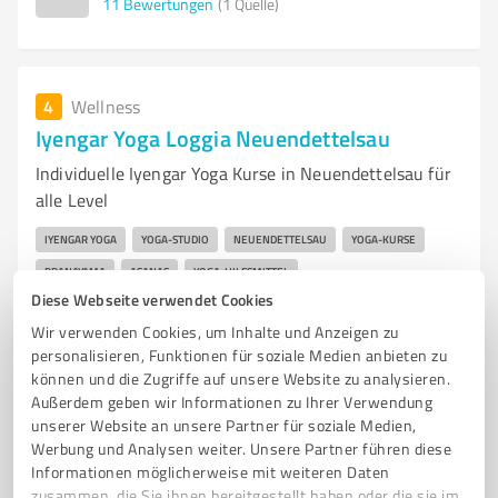
11
Bewertungen
(1 Quelle)
4
Wellness
Iyengar Yoga Loggia Neuendettelsau
Individuelle Iyengar Yoga Kurse in Neuendettelsau für
alle Level
IYENGAR YOGA
YOGA-STUDIO
NEUENDETTELSAU
YOGA-KURSE
PRANAYAMA
ASANAS
YOGA-HILFSMITTEL
Diese Webseite verwendet Cookies
KÖRPERLICHE BEWUSSTHEIT
MEDITATION
INDIVIDUELLE YOGAPRAXIS
Wir verwenden Cookies, um Inhalte und Anzeigen zu
ZERTIFIZIERTE YOGA-LEHRERIN
YOGA FÜR ALLE
personalisieren, Funktionen für soziale Medien anbieten zu
können und die Zugriffe auf unsere Website zu analysieren.
Reuther Str. 5, 91564 Neuendettelsau
Außerdem geben wir Informationen zu Ihrer Verwendung
www.iyengaryogaloggia.de/
unserer Website an unsere Partner für soziale Medien,
Werbung und Analysen weiter. Unsere Partner führen diese
Informationen möglicherweise mit weiteren Daten
5,00 / 5,00
zusammen, die Sie ihnen bereitgestellt haben oder die sie im