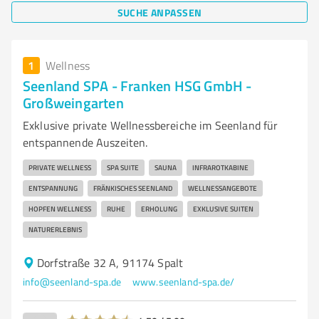
SUCHE ANPASSEN
1
Wellness
Seenland SPA - Franken HSG GmbH -
Großweingarten
Exklusive private Wellnessbereiche im Seenland für
entspannende Auszeiten.
PRIVATE WELLNESS
SPA SUITE
SAUNA
INFRAROTKABINE
ENTSPANNUNG
FRÄNKISCHES SEENLAND
WELLNESSANGEBOTE
HOPFEN WELLNESS
RUHE
ERHOLUNG
EXKLUSIVE SUITEN
NATURERLEBNIS
Dorfstraße 32 A, 91174 Spalt
info@seenland-spa.de
www.seenland-spa.de/