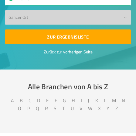
Ganzer Ort
ZUR ERGEBNISLISTE
Zurück zur vorherigen Seite
Alle Branchen von A bis Z​
A
B
C
D
E
F
G
H
I
J
K
L
M
N
O
P
Q
R
S
T
U
V
W
X
Y
Z