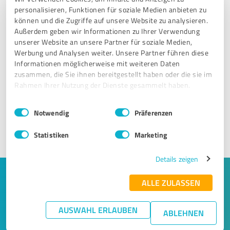
Wir präsentieren: Die beliebtesten Dienstleister in der
personalisieren, Funktionen für soziale Medien anbieten zu
Nähe, die bei ProvenExpert und in über 529 anderen
können und die Zugriffe auf unsere Website zu analysieren.
Portalen bewertet wurden. Aus 0 Kategorien wählen
Außerdem geben wir Informationen zu Ihrer Verwendung
unserer Website an unsere Partner für soziale Medien,
Kunden im ExpertCompass das Unternehmen, dem sie am
Werbung und Analysen weiter. Unsere Partner führen diese
meisten vertrauen. Sind Sie als Unternehmer schon bei
Informationen möglicherweise mit weiteren Daten
ProvenExpert.com? Erstellen Sie hier kostenfrei Ihr Profil
zusammen, die Sie ihnen bereitgestellt haben oder die sie im
und lassen Sie Ihr Unternehmen von zufriedenen Kunden
Rahmen Ihrer Nutzung der Dienste gesammelt haben.
empfehlen.
Einwilligungsauswahl
Impressum
|
Datenschutzbestimmungen
Notwendig
Präferenzen
LASSEN SIE SICH EMPFEHLEN
Statistiken
Marketing
Details zeigen
Keine Zeit für lange Recherchen und E-
ALLE ZULASSEN
Mails? Jetzt Angebote empfangen!
AUSWAHL ERLAUBEN
ABLEHNEN
Lassen Sie sich einfach von passenden Experten in Ihrer