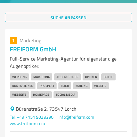
SUCHE ANPASSEN
1
Marketing
FREIFORM GmbH
Full-Service Marketing-Agentur für eigenständige
Augenoptiker.
WERBUNG
MARKETING
AUGENOPTIKER
OPTIKER
BRILLE
KONTAKTLINSE
PROSPEKT
FLYER
MAILING
WEBSITE
WEBSEITE
HOMEPAGE
SOCIAL MEDIA
Bürenstraße 2, 73547 Lorch
Tel. +49 7151 9039290
info@freiform.com
www.freiform.com