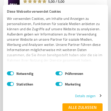
5,00 / 5,00
2
Bewertungen
Diese Webseite verwendet Cookies
Wir verwenden Cookies, um Inhalte und Anzeigen zu
personalisieren, Funktionen für soziale Medien anbieten zu
können und die Zugriffe auf unsere Website zu analysieren.
Außerdem geben wir Informationen zu Ihrer Verwendung
unserer Website an unsere Partner für soziale Medien,
Werbung und Analysen weiter. Unsere Partner führen diese
Informationen möglicherweise mit weiteren Daten
zusammen, die Sie ihnen bereitgestellt haben oder die sie im
Rahmen Ihrer Nutzung der Dienste gesammelt haben.
Sie möchten auch hier gelistet werden?
Einwilligungsauswahl
Impressum
|
Datenschutzbestimmungen
Notwendig
Präferenzen
Registrieren Sie sich jetzt und werden Sie ein von
Kunden empfohlener ProvenExpert!
Statistiken
Marketing
Details zeigen
1
ALLE ZULASSEN