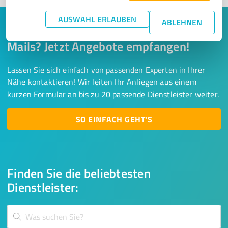
AUSWAHL ERLAUBEN
ABLEHNEN
Keine Zeit für lange Recherchen und E-
Mails? Jetzt Angebote empfangen!
Lassen Sie sich einfach von passenden Experten in Ihrer
Nähe kontaktieren! Wir leiten Ihr Anliegen aus einem
kurzen Formular an bis zu 20 passende Dienstleister weiter.
SO EINFACH GEHT'S
Finden Sie die beliebtesten
Dienstleister: