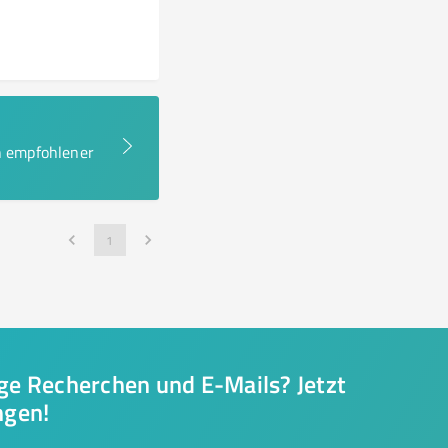
en empfohlener
1
nge Recherchen und E-Mails? Jetzt
ngen!