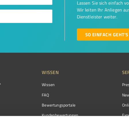
Lassen Sie sich einfach v
Wir leiten Ihr Anliegen a
Dienstleister weiter.
SO EINFACH GEHT'S
WISSEN
SE
?
Wissen
Pre
FAQ
New
Bewertungsportale
Onl
Kundenbewertungen
Exp
Kundenzufriedenheit
Exp