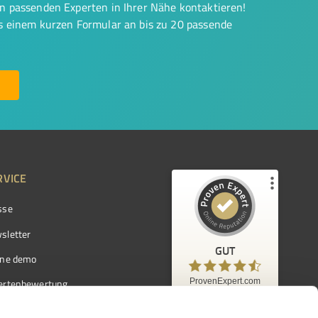
on passenden Experten in Ihrer Nähe kontaktieren!
us einem kurzen Formular an bis zu 20 passende
RVICE
sse
Kundenbewertungen und Erfahrungen zu
ProvenExpert.com
sletter
GUT
%
97
GUT
ine demo
Empfehlungen auf
ProvenExpert.com
ProvenExpert.com
5,00
/
4,42
ertenbewertung
7.103
ertenverzeichnis
Kundenbewertungen