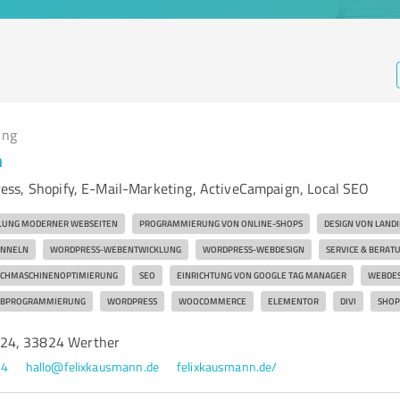
ing
n
ss, Shopify, E-Mail-Marketing, ActiveCampaign, Local SEO
LUNG MODERNER WEBSEITEN
PROGRAMMIERUNG VON ONLINE-SHOPS
DESIGN VON LAND
UNNELN
WORDPRESS-WEBENTWICKLUNG
WORDPRESS-WEBDESIGN
SERVICE & BERAT
CHMASCHINENOPTIMIERUNG
SEO
EINRICHTUNG VON GOOGLE TAG MANAGER
WEBDES
BPROGRAMMIERUNG
WORDPRESS
WOOCOMMERCE
ELEMENTOR
DIVI
SHOP
24, 33824 Werther
54
hallo@felixkausmann.de
felixkausmann.de/