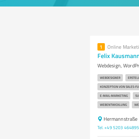
1
Online Market
Felix Kausman
Webdesign, WordPre
WEBDESIGNER
ERSTEL
KONZEPTION VON SALES-F
E‑MAIL-MARKETING
SU
WEBENTWICKLUNG
WE
Hermannstraße 
Tel. +49 5203 46489