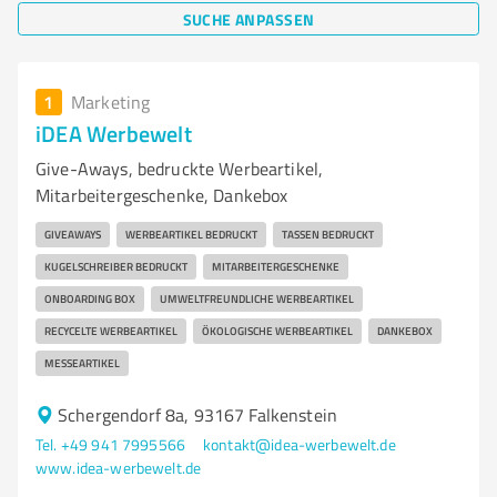
SUCHE ANPASSEN
1
Marketing
iDEA Werbewelt
Give-Aways, bedruckte Werbeartikel,
Mitarbeitergeschenke, Dankebox
GIVEAWAYS
WERBEARTIKEL BEDRUCKT
TASSEN BEDRUCKT
KUGELSCHREIBER BEDRUCKT
MITARBEITERGESCHENKE
ONBOARDING BOX
UMWELTFREUNDLICHE WERBEARTIKEL
RECYCELTE WERBEARTIKEL
ÖKOLOGISCHE WERBEARTIKEL
DANKEBOX
MESSEARTIKEL
Schergendorf 8a, 93167 Falkenstein
Tel. +49 941 7995566
kontakt@idea-werbewelt.de
www.idea-werbewelt.de