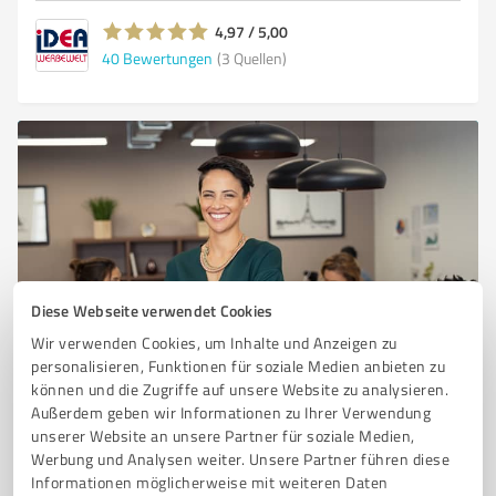
4,97 / 5,00
40
Bewertungen
(3 Quellen)
Diese Webseite verwendet Cookies
Sie möchten auch hier gelistet werden?
Wir verwenden Cookies, um Inhalte und Anzeigen zu
personalisieren, Funktionen für soziale Medien anbieten zu
Registrieren Sie sich jetzt und werden Sie ein von
können und die Zugriffe auf unsere Website zu analysieren.
Kunden empfohlener ProvenExpert!
Außerdem geben wir Informationen zu Ihrer Verwendung
unserer Website an unsere Partner für soziale Medien,
Werbung und Analysen weiter. Unsere Partner führen diese
Informationen möglicherweise mit weiteren Daten
1