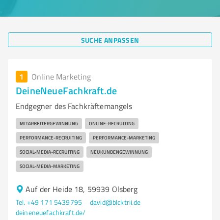
SUCHE ANPASSEN
1
Online Marketing
DeineNeueFachkraft.de
Endgegner des Fachkräftemangels
MITARBEITERGEWINNUNG
ONLINE-RECRUITING
PERFORMANCE-RECRUITING
PERFORMANCE-MARKETING
SOCIAL-MEDIA-RECRUITING
NEUKUNDENGEWINNUNG
SOCIAL-MEDIA-MARKETING
Auf der Heide 18, 59939 Olsberg
Tel. +49 171 5439795
david@blcktrii.de
deineneuefachkraft.de/