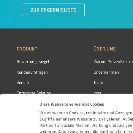
ZUR ERGEBNISLISTE
PRODUKT
ÜBER UNS
Bewertungssiegel
Warum ProvenExpert
Kundenumfragen
Unternehmen
Vorteile
Team
Enterprise Solution
Jobs
Partnerprogramm
Kundenstimmen
Diese Webseite verwendet Cookies
Wir verwenden Cookies, um Inhalte und Anzeigen 
Auszeichnungen
Kontakt
Zugriffe auf unsere Website zu analysieren. Auß
Partner für soziale Medien, Werbung und Analyse
weiteren Daten zusammen, die Sie ihnen bereitge