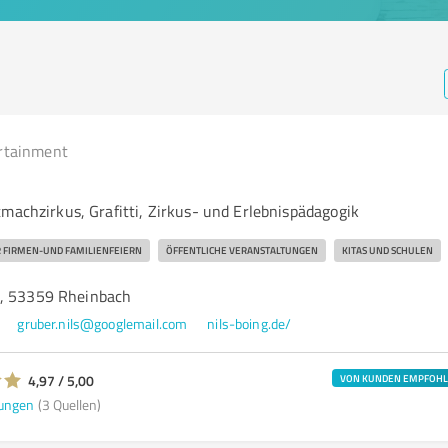
rtainment
machzirkus, Grafitti, Zirkus- und Erlebnispädagogik
 FIRMEN-UND FAMILIENFEIERN
ÖFFENTLICHE VERANSTALTUNGEN
KITAS UND SCHULEN
1, 53359 Rheinbach
gruber.nils@googlemail.com
nils-boing.de/
4,97 / 5,00
VON KUNDEN EMPFOH
ungen
(3 Quellen)