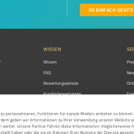
SO EINFACH GEHT'S
WISSEN
SE
?
Wissen
Pre
FAQ
New
Bewertungsportale
Onl
Kundenbewertungen
Exp
Kundenzufriedenheit
Exp
zu personalisieren, Funktionen für soziale Medien anbieten zu können 
Bewertungs­richtlinien
erdem geben wir Informationen zu Ihrer Verwendung unserer Website a
Events
n weiter. Unsere Partner führen diese Informationen möglicherweise 
stellt haben oder die sie im Rahmen Ihrer Nutzung der Dienste gesam