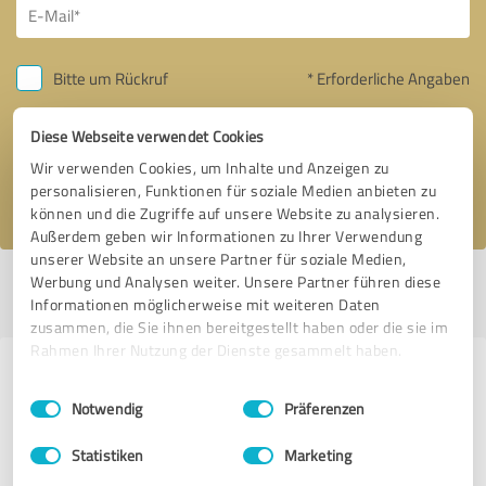
Bitte um Rückruf
* Erforderliche Angaben
Diese Webseite verwendet Cookies
Nachricht senden
Wir verwenden Cookies, um Inhalte und Anzeigen zu
Ich stimme den
Datenschutzbestimmungen
zu.
personalisieren, Funktionen für soziale Medien anbieten zu
können und die Zugriffe auf unsere Website zu analysieren.
Außerdem geben wir Informationen zu Ihrer Verwendung
unserer Website an unsere Partner für soziale Medien,
Werbung und Analysen weiter. Unsere Partner führen diese
Profil aktiv seit 24.01.2020 |
Letzte Aktualisierung: 23.03.2023
|
Profil
Informationen möglicherweise mit weiteren Daten
melden
zusammen, die Sie ihnen bereitgestellt haben oder die sie im
Rahmen Ihrer Nutzung der Dienste gesammelt haben.
Erfahrungen zu weiteren
Einwilligungsauswahl
Impressum
|
Datenschutzbestimmungen
Anbietern aus dem Bereich
Notwendig
Präferenzen
Marketing
Statistiken
Marketing