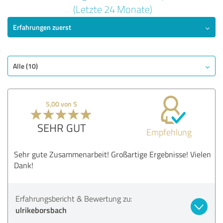
5,00 von 5
(Letzte 24 Monate)
Erfahrungen zuerst
SEHR GUT
Empfehlung
Qualität
Nutzen
Alle (10)
Leistungen
Umsetzung
5,00 von 5
Beratung
SEHR GUT
Empfehlung
Bewertung anzeigen
Sehr gute Zusammenarbeit! Großartige Ergebnisse! Vielen
Dank!
Erfahrungsbericht & Bewertung zu:
ulrikeborsbach