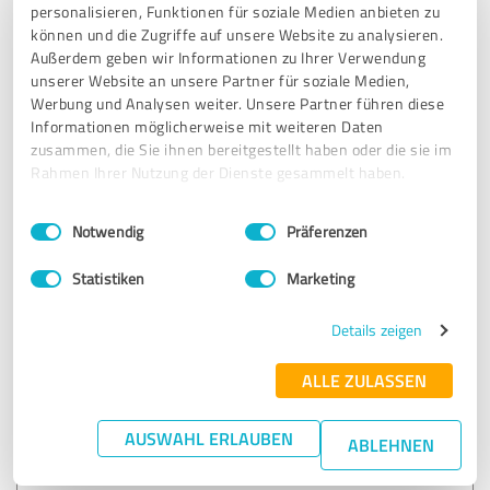
4.99 von 5
personalisieren, Funktionen für soziale Medien anbieten zu
können und die Zugriffe auf unsere Website zu analysieren.
Außerdem geben wir Informationen zu Ihrer Verwendung
Tino Weber - Die Bayerische
unserer Website an unsere Partner für soziale Medien,
Werbung und Analysen weiter. Unsere Partner führen diese
Informationen möglicherweise mit weiteren Daten
55 Bewertungen
zusammen, die Sie ihnen bereitgestellt haben oder die sie im
Rahmen Ihrer Nutzung der Dienste gesammelt haben.
4.83 von 5
Einwilligungsauswahl
Impressum
|
Datenschutzbestimmungen
Notwendig
Präferenzen
Unternehmeragentur Oliveira Fonseca
Statistiken
Marketing
Details zeigen
53 Bewertungen
ALLE ZULASSEN
4.98 von 5
AUSWAHL ERLAUBEN
ABLEHNEN
Andreas Michel