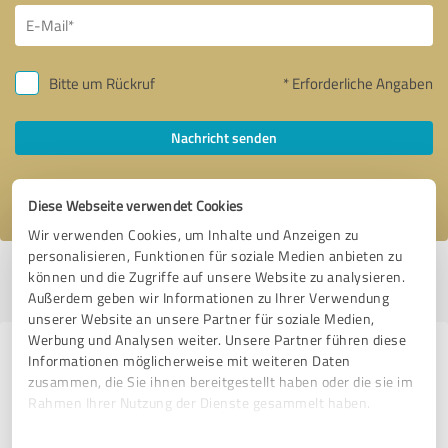
Bitte um Rückruf
* Erforderliche Angaben
Nachricht senden
Ich stimme den
Datenschutzbestimmungen
zu.
Diese Webseite verwendet Cookies
Wir verwenden Cookies, um Inhalte und Anzeigen zu
personalisieren, Funktionen für soziale Medien anbieten zu
Profil aktiv seit 24.05.2023 |
Letzte Aktualisierung: 04.08.2026
|
Profil
können und die Zugriffe auf unsere Website zu analysieren.
melden
Außerdem geben wir Informationen zu Ihrer Verwendung
unserer Website an unsere Partner für soziale Medien,
Werbung und Analysen weiter. Unsere Partner führen diese
Erfahrungen zu weiteren
Informationen möglicherweise mit weiteren Daten
zusammen, die Sie ihnen bereitgestellt haben oder die sie im
Anbietern aus dem Bereich
Rahmen Ihrer Nutzung der Dienste gesammelt haben.
Produktion
Einwilligungsauswahl
Impressum
|
Datenschutzbestimmungen