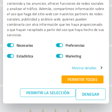
contenido y los anuncios, ofrecer funciones de redes sociales
y analizar el tráfico. Además, compartimos información sobre
Practica
el uso que haga del sitio web con nuestros partners de redes
sociales, publicidad y análisis web, quienes pueden
combinarla con otra información que les haya proporcionado
o que hayan recopilado a partir del uso que haya hecho de sus
servicios.
Selección
Necesarias
Preferencias
de
Servicio
consentimiento
Estadística
Marketing
Mostrar detalles
PERMITIR TODAS
PERMITIR LA SELECCIÓN
¿Qué opina de la relación coste-beneficio?
DENEGAR