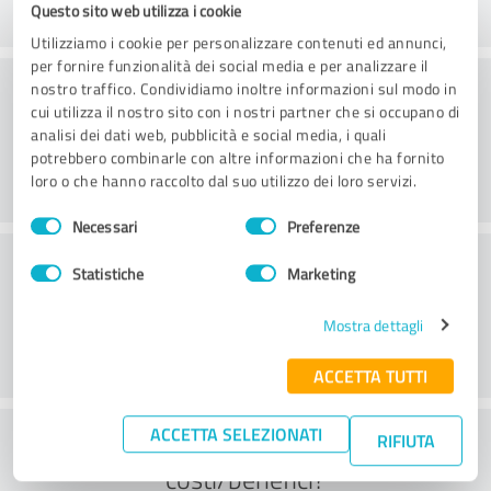
Questo sito web utilizza i cookie
Utilizziamo i cookie per personalizzare contenuti ed annunci,
per fornire funzionalità dei social media e per analizzare il
Pratica
nostro traffico. Condividiamo inoltre informazioni sul modo in
cui utilizza il nostro sito con i nostri partner che si occupano di
analisi dei dati web, pubblicità e social media, i quali
potrebbero combinarle con altre informazioni che ha fornito
loro o che hanno raccolto dal suo utilizzo dei loro servizi.
Selezione
Necessari
Preferenze
del
Servizio
consenso
Statistiche
Marketing
Mostra dettagli
ACCETTA TUTTI
ACCETTA SELEZIONATI
Cosa ne pensate del rapporto
RIFIUTA
costi/benefici?