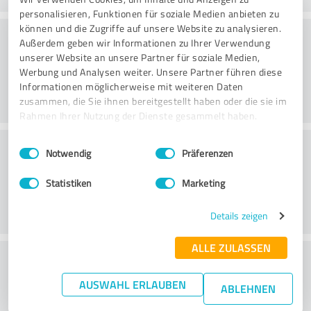
personalisieren, Funktionen für soziale Medien anbieten zu
können und die Zugriffe auf unsere Website zu analysieren.
Harjoitus
Außerdem geben wir Informationen zu Ihrer Verwendung
unserer Website an unsere Partner für soziale Medien,
Werbung und Analysen weiter. Unsere Partner führen diese
Informationen möglicherweise mit weiteren Daten
zusammen, die Sie ihnen bereitgestellt haben oder die sie im
Rahmen Ihrer Nutzung der Dienste gesammelt haben.
Palvelu
Einwilligungsauswahl
Impressum
|
Datenschutzbestimmungen
Notwendig
Präferenzen
Statistiken
Marketing
Details zeigen
ALLE ZULASSEN
What do you think of the cost to benefit
ratio?
AUSWAHL ERLAUBEN
ABLEHNEN