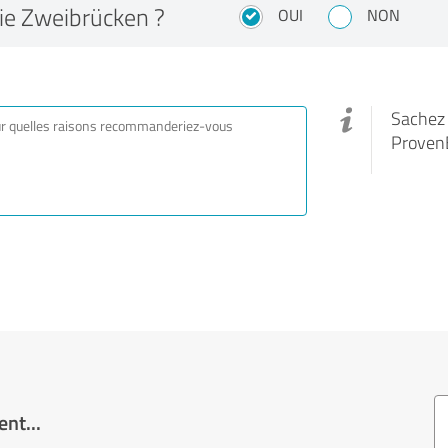
e Zweibrücken ?
OUI
NON
Sachez q
Proven
nt...