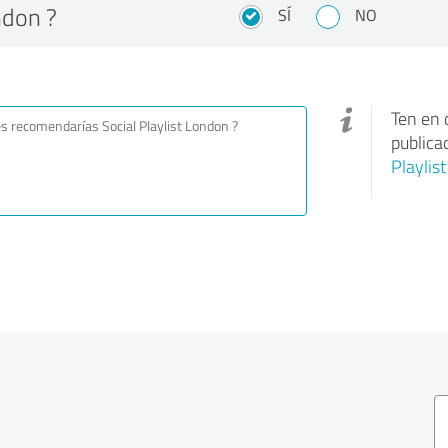
ndon ?
SÍ
NO
Ten en 
publica
Playlis