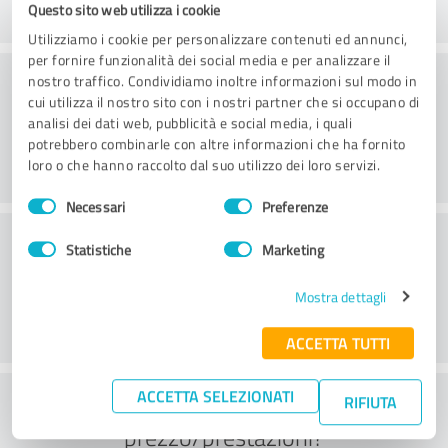
Questo sito web utilizza i cookie
Utilizziamo i cookie per personalizzare contenuti ed annunci,
per fornire funzionalità dei social media e per analizzare il
Consulenza
nostro traffico. Condividiamo inoltre informazioni sul modo in
cui utilizza il nostro sito con i nostri partner che si occupano di
analisi dei dati web, pubblicità e social media, i quali
potrebbero combinarle con altre informazioni che ha fornito
loro o che hanno raccolto dal suo utilizzo dei loro servizi.
Selezione
Necessari
Preferenze
del
Servizio clienti
consenso
Statistiche
Marketing
Mostra dettagli
ACCETTA TUTTI
ACCETTA SELEZIONATI
Cosa ne pensate del rapporto
RIFIUTA
prezzo/prestazioni?