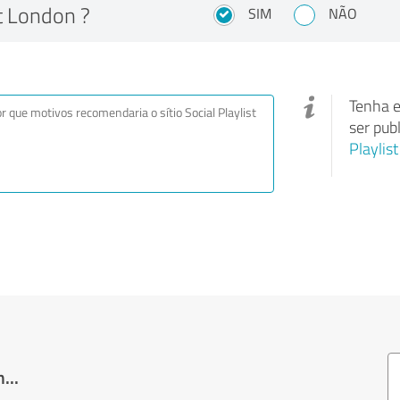
st London ?
SIM
NÃO
Tenha e
ser pub
Playlis
...