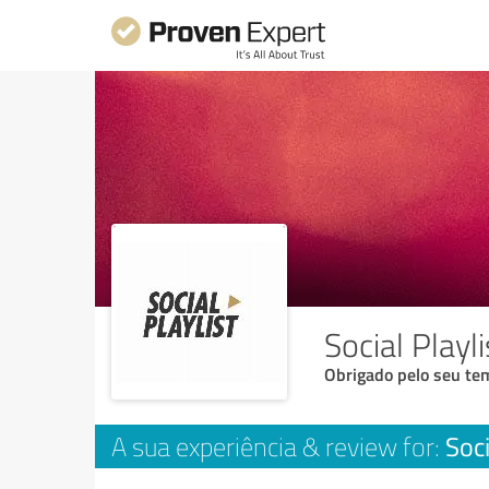
Social Playl
Obrigado pelo seu tem
Soci
A sua experiência & review for: