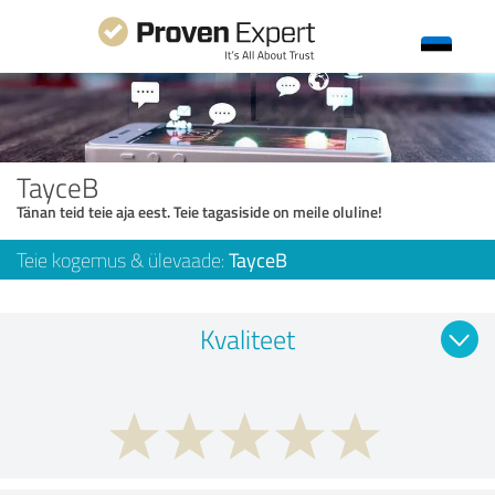
TayceB
Tänan teid teie aja eest. Teie tagasiside on meile oluline!
Teie kogemus & ülevaade:
TayceB
Kvaliteet