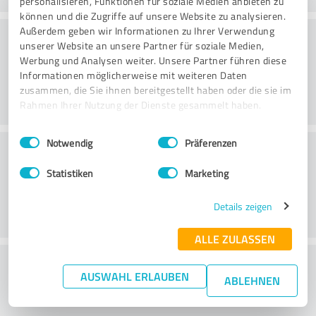
personalisieren, Funktionen für soziale Medien anbieten zu
können und die Zugriffe auf unsere Website zu analysieren.
Konsultatsioon
Außerdem geben wir Informationen zu Ihrer Verwendung
unserer Website an unsere Partner für soziale Medien,
Werbung und Analysen weiter. Unsere Partner führen diese
Informationen möglicherweise mit weiteren Daten
zusammen, die Sie ihnen bereitgestellt haben oder die sie im
Rahmen Ihrer Nutzung der Dienste gesammelt haben.
Einwilligungsauswahl
Impressum
|
Datenschutzbestimmungen
Notwendig
Präferenzen
Klienditeenindus
Statistiken
Marketing
Details zeigen
ALLE ZULASSEN
What do you think of the price to
AUSWAHL ERLAUBEN
ABLEHNEN
performance ratio?