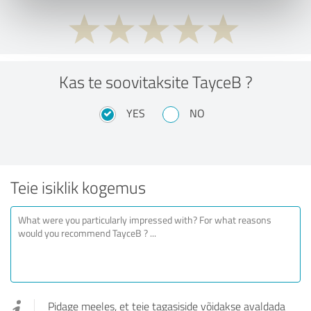
Kas te soovitaksite TayceB ?
YES
NO
Teie isiklik kogemus
Pidage meeles, et teie tagasiside võidakse avaldada