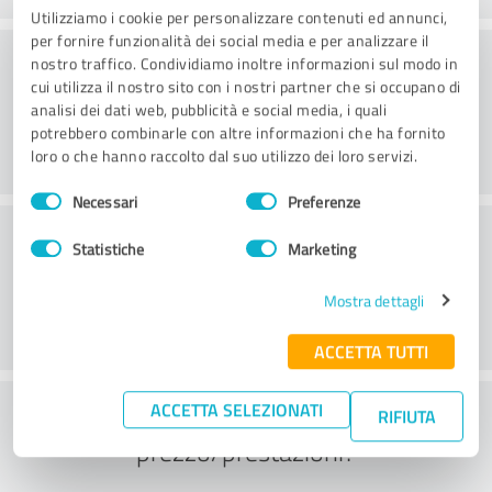
Utilizziamo i cookie per personalizzare contenuti ed annunci,
per fornire funzionalità dei social media e per analizzare il
Consulenza
nostro traffico. Condividiamo inoltre informazioni sul modo in
cui utilizza il nostro sito con i nostri partner che si occupano di
analisi dei dati web, pubblicità e social media, i quali
potrebbero combinarle con altre informazioni che ha fornito
loro o che hanno raccolto dal suo utilizzo dei loro servizi.
Selezione
Necessari
Preferenze
del
Servizio clienti
consenso
Statistiche
Marketing
Mostra dettagli
ACCETTA TUTTI
Cosa ne pensate del rapporto
ACCETTA SELEZIONATI
RIFIUTA
prezzo/prestazioni?