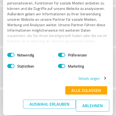
personalisieren, Funktionen für soziale Medien anbieten zu
können und die Zugriffe auf unsere Website zu analysieren.
Beratung
Außerdem geben wir Informationen zu Ihrer Verwendung
unserer Website an unsere Partner für soziale Medien,
Werbung und Analysen weiter. Unsere Partner führen diese
Informationen möglicherweise mit weiteren Daten
zusammen, die Sie ihnen bereitgestellt haben oder die sie im
Rahmen Ihrer Nutzung der Dienste gesammelt haben.
Einwilligungsauswahl
Impressum
|
Datenschutzbestimmungen
Kundenservice
Notwendig
Präferenzen
Statistiken
Marketing
Details zeigen
ALLE ZULASSEN
Wie beurteilen Sie das
AUSWAHL ERLAUBEN
Preis-/Leistungsverhältnis?
ABLEHNEN