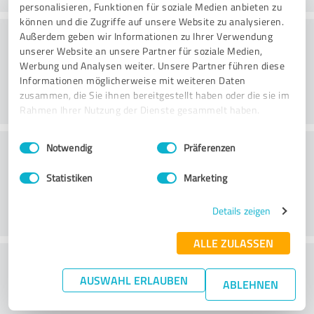
personalisieren, Funktionen für soziale Medien anbieten zu
können und die Zugriffe auf unsere Website zu analysieren.
Consultoria
Außerdem geben wir Informationen zu Ihrer Verwendung
unserer Website an unsere Partner für soziale Medien,
Werbung und Analysen weiter. Unsere Partner führen diese
Informationen möglicherweise mit weiteren Daten
zusammen, die Sie ihnen bereitgestellt haben oder die sie im
Rahmen Ihrer Nutzung der Dienste gesammelt haben.
Einwilligungsauswahl
Impressum
|
Datenschutzbestimmungen
Serviço ao cliente
Notwendig
Präferenzen
Statistiken
Marketing
Details zeigen
ALLE ZULASSEN
O que acha da relação
AUSWAHL ERLAUBEN
preço/desempenho?
ABLEHNEN