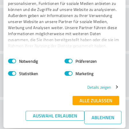
personalisieren, Funktionen für soziale Medien anbieten zu
können und die Zugriffe auf unsere Website zu analysieren.
Consulting
Außerdem geben wir Informationen zu Ihrer Verwendung
unserer Website an unsere Partner für soziale Medien,
Werbung und Analysen weiter. Unsere Partner führen diese
Informationen möglicherweise mit weiteren Daten
zusammen, die Sie ihnen bereitgestellt haben oder die sie im
Rahmen Ihrer Nutzung der Dienste gesammelt haben.
Einwilligungsauswahl
Impressum
|
Datenschutzbestimmungen
Klantenservice
Notwendig
Präferenzen
Statistiken
Marketing
Details zeigen
ALLE ZULASSEN
Wat vind je van de prijs-
AUSWAHL ERLAUBEN
prestatieverhouding?
ABLEHNEN