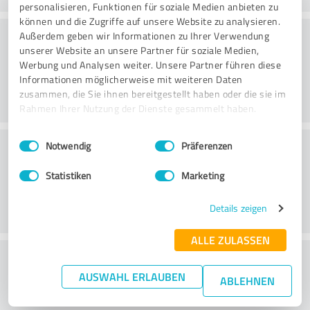
personalisieren, Funktionen für soziale Medien anbieten zu
können und die Zugriffe auf unsere Website zu analysieren.
Konsultointi
Außerdem geben wir Informationen zu Ihrer Verwendung
unserer Website an unsere Partner für soziale Medien,
Werbung und Analysen weiter. Unsere Partner führen diese
Informationen möglicherweise mit weiteren Daten
zusammen, die Sie ihnen bereitgestellt haben oder die sie im
Rahmen Ihrer Nutzung der Dienste gesammelt haben.
Einwilligungsauswahl
Impressum
|
Datenschutzbestimmungen
Asiakaspalvelu
Notwendig
Präferenzen
Statistiken
Marketing
Details zeigen
ALLE ZULASSEN
What do you think of the price to
AUSWAHL ERLAUBEN
performance ratio?
ABLEHNEN