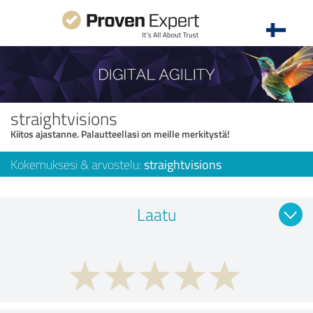
straightvisions
Kiitos ajastanne. Palautteellasi on meille merkitystä!
Kokemuksesi & arvostelu:
straightvisions
Laatu