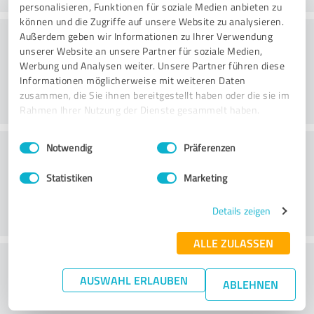
personalisieren, Funktionen für soziale Medien anbieten zu
können und die Zugriffe auf unsere Website zu analysieren.
Konsultointi
Außerdem geben wir Informationen zu Ihrer Verwendung
unserer Website an unsere Partner für soziale Medien,
Werbung und Analysen weiter. Unsere Partner führen diese
Informationen möglicherweise mit weiteren Daten
zusammen, die Sie ihnen bereitgestellt haben oder die sie im
Rahmen Ihrer Nutzung der Dienste gesammelt haben.
Einwilligungsauswahl
Impressum
|
Datenschutzbestimmungen
Asiakaspalvelu
Notwendig
Präferenzen
Statistiken
Marketing
Details zeigen
ALLE ZULASSEN
What do you think of the price to
AUSWAHL ERLAUBEN
performance ratio?
ABLEHNEN