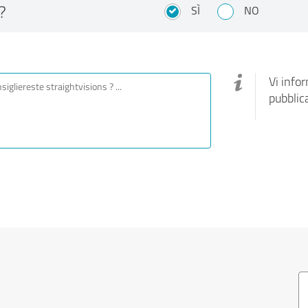
?
SÌ
NO
Vi info
pubblic