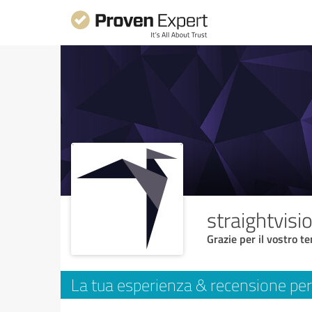
straightvisi
Grazie per il vostro t
La tua esperienza & recensione per