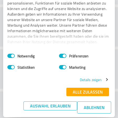
personalisieren, Funktionen für soziale Medien anbieten zu
können und die Zugriffe auf unsere Website zu analysieren.
Consulting
Außerdem geben wir Informationen zu Ihrer Verwendung
unserer Website an unsere Partner für soziale Medien,
Werbung und Analysen weiter. Unsere Partner führen diese
Informationen möglicherweise mit weiteren Daten
zusammen, die Sie ihnen bereitgestellt haben oder die sie im
Rahmen Ihrer Nutzung der Dienste gesammelt haben.
Einwilligungsauswahl
Impressum
|
Datenschutzbestimmungen
Klantenservice
Notwendig
Präferenzen
Statistiken
Marketing
Details zeigen
ALLE ZULASSEN
Wat vind je van de prijs-
AUSWAHL ERLAUBEN
prestatieverhouding?
ABLEHNEN