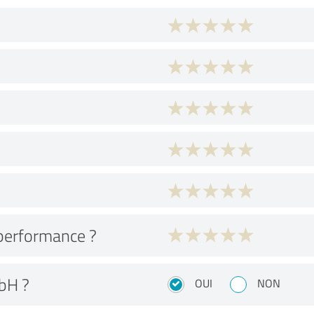
performance ?
bH ?
OUI
NON