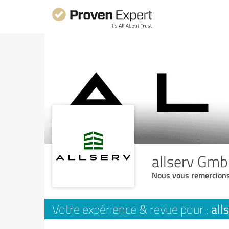
allserv Gm
Nous vous remercions
all
Votre expérience & revue pour :