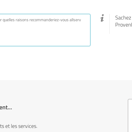
Sachez q
Proven
nt...
s et les services.