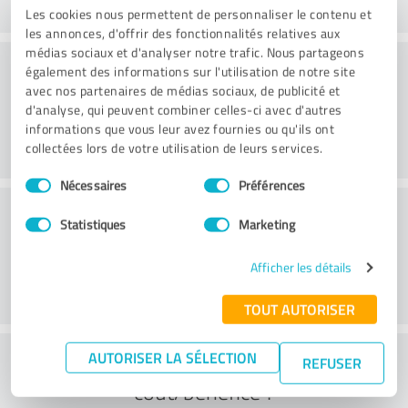
Les cookies nous permettent de personnaliser le contenu et
les annonces, d'offrir des fonctionnalités relatives aux
médias sociaux et d'analyser notre trafic. Nous partageons
Conseil
également des informations sur l'utilisation de notre site
avec nos partenaires de médias sociaux, de publicité et
d'analyse, qui peuvent combiner celles-ci avec d'autres
informations que vous leur avez fournies ou qu'ils ont
collectées lors de votre utilisation de leurs services.
Sélection
Nécessaires
Préférences
du
Service à la clientèle
consentement
Statistiques
Marketing
Afficher les détails
TOUT AUTORISER
Que pensez-vous du rapport
AUTORISER LA SÉLECTION
REFUSER
coût/bénéfice ?