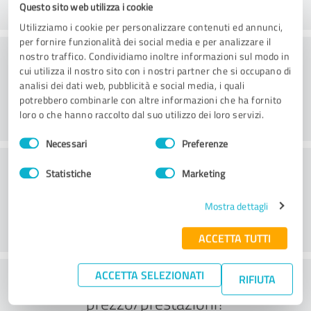
Questo sito web utilizza i cookie
Utilizziamo i cookie per personalizzare contenuti ed annunci,
per fornire funzionalità dei social media e per analizzare il
Elaborazione
nostro traffico. Condividiamo inoltre informazioni sul modo in
cui utilizza il nostro sito con i nostri partner che si occupano di
analisi dei dati web, pubblicità e social media, i quali
potrebbero combinarle con altre informazioni che ha fornito
loro o che hanno raccolto dal suo utilizzo dei loro servizi.
Selezione
Necessari
Preferenze
del
Servizio clienti
consenso
Statistiche
Marketing
Mostra dettagli
ACCETTA TUTTI
ACCETTA SELEZIONATI
Cosa ne pensate del rapporto
RIFIUTA
prezzo/prestazioni?