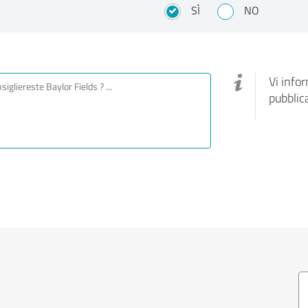
SÌ
NO
Vi info
pubblic