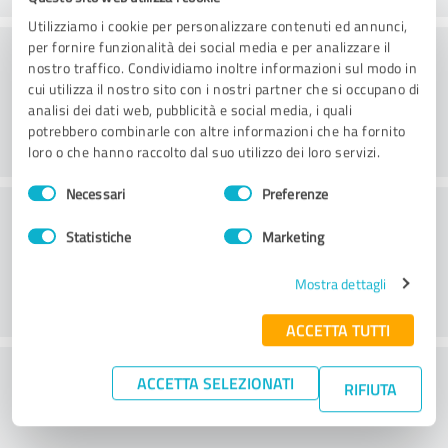
Utilizziamo i cookie per personalizzare contenuti ed annunci,
Consulenza
per fornire funzionalità dei social media e per analizzare il
nostro traffico. Condividiamo inoltre informazioni sul modo in
cui utilizza il nostro sito con i nostri partner che si occupano di
analisi dei dati web, pubblicità e social media, i quali
potrebbero combinarle con altre informazioni che ha fornito
loro o che hanno raccolto dal suo utilizzo dei loro servizi.
Selezione
Necessari
Preferenze
del
Servizio clienti
consenso
Statistiche
Marketing
Mostra dettagli
ACCETTA TUTTI
Cosa ne pensate del rapporto
ACCETTA SELEZIONATI
RIFIUTA
prezzo/prestazioni?