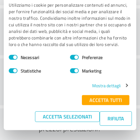
Utilizziamo i cookie per personalizzare contenuti ed annunci,
per fornire funzionalità dei social media e per analizzare il
Consulenza
nostro traffico. Condividiamo inoltre informazioni sul modo in
cui utilizza il nostro sito con i nostri partner che si occupano di
analisi dei dati web, pubblicità e social media, i quali
potrebbero combinarle con altre informazioni che ha fornito
loro o che hanno raccolto dal suo utilizzo dei loro servizi.
Selezione
Necessari
Preferenze
del
Servizio clienti
consenso
Statistiche
Marketing
Mostra dettagli
ACCETTA TUTTI
Cosa ne pensate del rapporto
ACCETTA SELEZIONATI
RIFIUTA
prezzo/prestazioni?