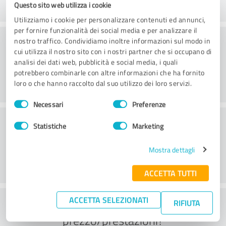
Questo sito web utilizza i cookie
Utilizziamo i cookie per personalizzare contenuti ed annunci,
per fornire funzionalità dei social media e per analizzare il
Consulenza
nostro traffico. Condividiamo inoltre informazioni sul modo in
cui utilizza il nostro sito con i nostri partner che si occupano di
analisi dei dati web, pubblicità e social media, i quali
potrebbero combinarle con altre informazioni che ha fornito
loro o che hanno raccolto dal suo utilizzo dei loro servizi.
Selezione
Necessari
Preferenze
del
Servizio clienti
consenso
Statistiche
Marketing
Mostra dettagli
ACCETTA TUTTI
ACCETTA SELEZIONATI
Cosa ne pensate del rapporto
RIFIUTA
prezzo/prestazioni?