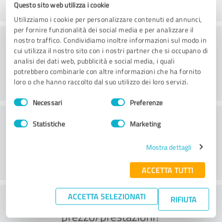
Questo sito web utilizza i cookie
Utilizziamo i cookie per personalizzare contenuti ed annunci,
per fornire funzionalità dei social media e per analizzare il
Consulenza
nostro traffico. Condividiamo inoltre informazioni sul modo in
cui utilizza il nostro sito con i nostri partner che si occupano di
analisi dei dati web, pubblicità e social media, i quali
potrebbero combinarle con altre informazioni che ha fornito
loro o che hanno raccolto dal suo utilizzo dei loro servizi.
Selezione
Necessari
Preferenze
del
Servizio clienti
consenso
Statistiche
Marketing
Mostra dettagli
ACCETTA TUTTI
ACCETTA SELEZIONATI
Cosa ne pensate del rapporto
RIFIUTA
prezzo/prestazioni?