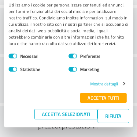
Utilizziamo i cookie per personalizzare contenuti ed annunci,
per fornire funzionalità dei social media e per analizzare il
Consulenza
nostro traffico. Condividiamo inoltre informazioni sul modo in
cui utilizza il nostro sito con i nostri partner che si occupano di
analisi dei dati web, pubblicità e social media, i quali
potrebbero combinarle con altre informazioni che ha fornito
loro o che hanno raccolto dal suo utilizzo dei loro servizi.
Selezione
Necessari
Preferenze
del
Servizio clienti
consenso
Statistiche
Marketing
Mostra dettagli
ACCETTA TUTTI
Cosa ne pensate del rapporto
ACCETTA SELEZIONATI
RIFIUTA
prezzo/prestazioni?