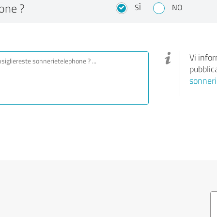
one ?
SÌ
NO
Vi info
pubblic
sonner