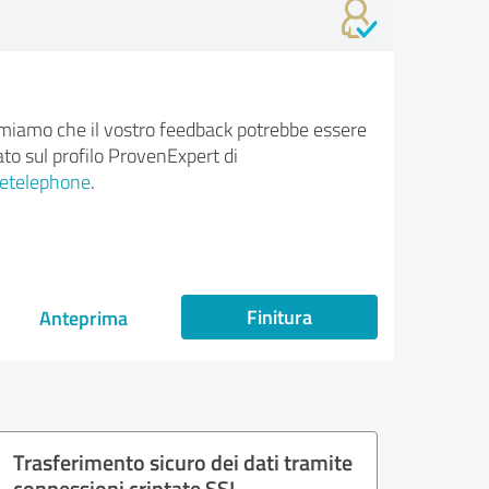
rmiamo che il vostro feedback potrebbe essere
ato sul profilo ProvenExpert di
ietelephone
.
Finitura
Anteprima
Trasferimento sicuro dei dati tramite
connessioni criptate SSL