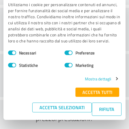
Utilizziamo i cookie per personalizzare contenuti ed annunci,
per fornire funzionalità dei social media e per analizzare il
Consulenza
nostro traffico. Condividiamo inoltre informazioni sul modo in
cui utilizza il nostro sito con i nostri partner che si occupano di
analisi dei dati web, pubblicità e social media, i quali
potrebbero combinarle con altre informazioni che ha fornito
loro o che hanno raccolto dal suo utilizzo dei loro servizi.
Selezione
Necessari
Preferenze
del
Servizio clienti
consenso
Statistiche
Marketing
Mostra dettagli
ACCETTA TUTTI
Cosa ne pensate del rapporto
ACCETTA SELEZIONATI
RIFIUTA
prezzo/prestazioni?