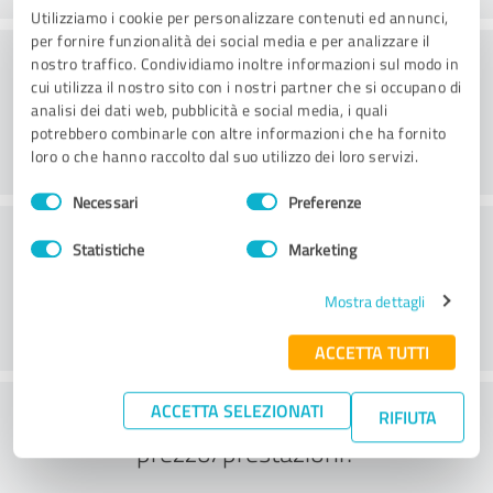
Utilizziamo i cookie per personalizzare contenuti ed annunci,
per fornire funzionalità dei social media e per analizzare il
Servizi
nostro traffico. Condividiamo inoltre informazioni sul modo in
cui utilizza il nostro sito con i nostri partner che si occupano di
analisi dei dati web, pubblicità e social media, i quali
potrebbero combinarle con altre informazioni che ha fornito
loro o che hanno raccolto dal suo utilizzo dei loro servizi.
Selezione
Necessari
Preferenze
del
Servizio clienti
consenso
Statistiche
Marketing
Mostra dettagli
ACCETTA TUTTI
Cosa ne pensate del rapporto
ACCETTA SELEZIONATI
RIFIUTA
prezzo/prestazioni?