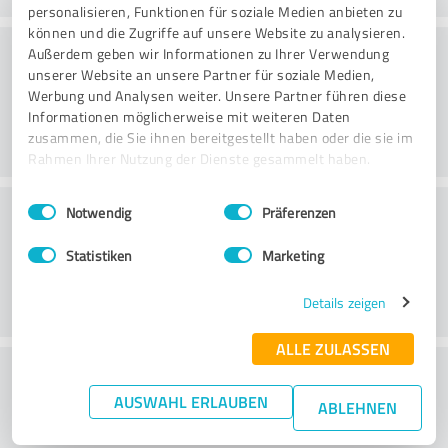
personalisieren, Funktionen für soziale Medien anbieten zu
können und die Zugriffe auf unsere Website zu analysieren.
Consulting
Außerdem geben wir Informationen zu Ihrer Verwendung
unserer Website an unsere Partner für soziale Medien,
Werbung und Analysen weiter. Unsere Partner führen diese
Informationen möglicherweise mit weiteren Daten
zusammen, die Sie ihnen bereitgestellt haben oder die sie im
Rahmen Ihrer Nutzung der Dienste gesammelt haben.
Einwilligungsauswahl
Impressum
|
Datenschutzbestimmungen
Klantenservice
Notwendig
Präferenzen
Statistiken
Marketing
Details zeigen
ALLE ZULASSEN
Wat vind je van de prijs-
AUSWAHL ERLAUBEN
prestatieverhouding?
ABLEHNEN