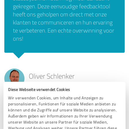
gekregen. Deze eenvoudige feedbacktool
heeft ons geholpen om direct met onze
klanten te communiceren en hun ervaring
te verbeteren. Een echte overwinning voor
ons!
Oliver Schlenker
GAMEinMOTION GmbH
Diese Webseite verwendet Cookies
Wir verwenden Cookies, um Inhalte und Anzeigen zu
personalisieren, Funktionen für soziale Medien anbieten zu
können und die Zugriffe auf unsere Website zu analysieren.
Außerdem geben wir Informationen zu Ihrer Verwendung
Als ambachtelijk bedrijf waarderen we de
unserer Website an unsere Partner für soziale Medien,
waarde van echte meningen van klanten
Werbung und Analysen weiter. Unsere Partner führen diese