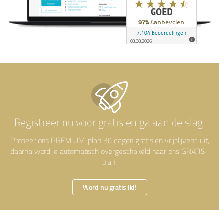
Registreer nu
voor gratis en ga aan de slag!
Probeer ons PREMIUM-plan 30 dagen gratis en vrijblijvend uit,
daarna word je automatisch overgeschakeld naar ons GRATIS-
plan.
Word nu gratis lid!