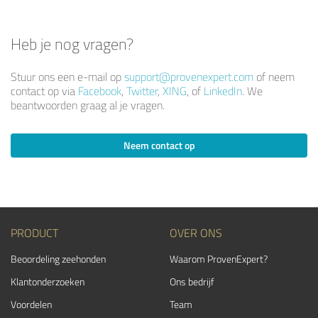
Heb je nog vragen?
Stuur ons een e-mail op
support@provenexpert.com
of neem
contact op via
Facebook
,
Twitter
,
XING
, of
LinkedIn
. We
beantwoorden graag al je vragen.
Neem contact op
PRODUCT
OVER ONS
Beoordeling zeehonden
Waarom ProvenExpert?
Klantonderzoeken
Ons bedrijf
Voordelen
Team