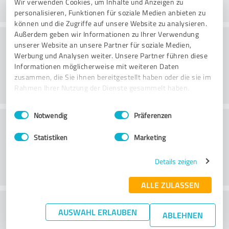
Wir verwenden Cookies, um Inhalte und Anzeigen zu
personalisieren, Funktionen für soziale Medien anbieten zu
können und die Zugriffe auf unsere Website zu analysieren.
Außerdem geben wir Informationen zu Ihrer Verwendung
Consulting
unserer Website an unsere Partner für soziale Medien,
Werbung und Analysen weiter. Unsere Partner führen diese
Informationen möglicherweise mit weiteren Daten
zusammen, die Sie ihnen bereitgestellt haben oder die sie im
Rahmen Ihrer Nutzung der Dienste gesammelt haben.
Einwilligungsauswahl
Impressum
|
Datenschutzbestimmungen
Notwendig
Präferenzen
Klantenservice
Statistiken
Marketing
Details zeigen
ALLE ZULASSEN
Wat vind je van de prijs-
AUSWAHL ERLAUBEN
ABLEHNEN
prestatieverhouding?